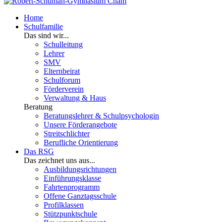
Home
Schulfamilie
Das sind wir...
Schulleitung
Lehrer
SMV
Elternbeirat
Schulforum
Förderverein
Verwaltung & Haus
Beratung
Beratungslehrer & Schulpsychologin
Unsere Förderangebote
Streitschlichter
Berufliche Orientierung
Das RSG
Das zeichnet uns aus...
Ausbildungsrichtungen
Einführungsklasse
Fahrtenprogramm
Offene Ganztagsschule
Profilklassen
Stützpunktschule