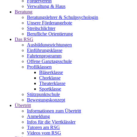
Förderverein
Verwaltung & Haus
Beratung
Beratungslehrer & Schulpsychologin
Unsere Förderangebote
Streitschlichter
Berufliche Orientierung
Das RSG
Ausbildungsrichtungen
Einführungsklasse
Fahrtenprogramm
Offene Ganztagsschule
Profilklassen
Bläserklasse
Chorklasse
Theaterklasse
Sportklasse
Stützpunktschule
Bewegungskonzept
Übertritt
Informationen zum Übertritt
Anmeldung
Infos für die Viertklässler
Tutoren am RSG
Videos vom RSG