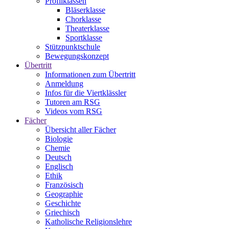
Profilklassen
Bläserklasse
Chorklasse
Theaterklasse
Sportklasse
Stützpunktschule
Bewegungskonzept
Übertritt
Informationen zum Übertritt
Anmeldung
Infos für die Viertklässler
Tutoren am RSG
Videos vom RSG
Fächer
Übersicht aller Fächer
Biologie
Chemie
Deutsch
Englisch
Ethik
Französisch
Geographie
Geschichte
Griechisch
Katholische Religionslehre